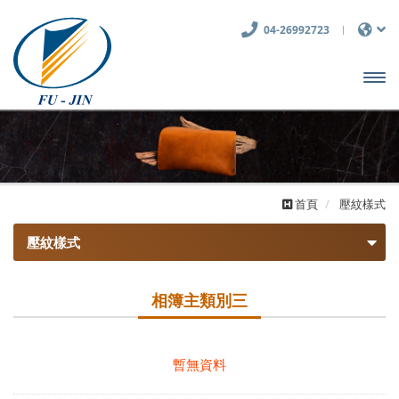
04-26992723
開啟
主選
單
首頁
壓紋樣式
壓紋樣式
壓紋樣式
相簿主類別三
細紋系列
相簿主類別二
粗紋系列
相簿主類別三
暫無資料
深紋系列